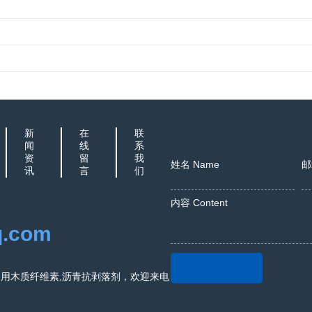
新
在
联
闻
线
系
资
留
我
姓名 Name
邮
讯
言
们
内容 Content
q.com
路用木质纤维素,沥青抗剥落剂，欢迎来电