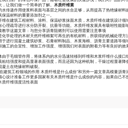
大，让我们做一个简单的了解。
木质纤维素
的水传递作用使浆料表面与基层之间的水合足够，从而提高了热绝缘材料
筑保温材料的重要添加剂之一。
纤维在建筑工程材料、涂料、保温砂浆抹面木质，木质纤维在建筑设计领
有心理疏导进行水分防开裂、抗垂等功能。木质纤维发展具有吸咐性能影
读教学这篇文章：与您分享沥青阻燃剂可以使用需要注意事项
是化学处理的木材天然纤维棉絮可再生的有机材料，所获得的机械处理方
用于进行混凝土建筑砂浆、石膏材料制品、木浆海棉、沥青主要道路等领
和施工的合宜性、增加工作强度、增强我们对表面的附着力等有良好的效
体由于毛细管作用，将体系内的水分迅速转移到纤维和木浆纤维什么接口
该粘结强度和提高显著表面强度，而且还因为这种机制，干燥过程显著降
混凝土在绝缘材料破裂。
维在建筑工程领域的作用 木质纤维是什么成份”和另外一篇文章高模量沥
精心设计准备工作更多国家有关木质纤维是什么成份的内容，如果自己不
木质纤维强度活性表面