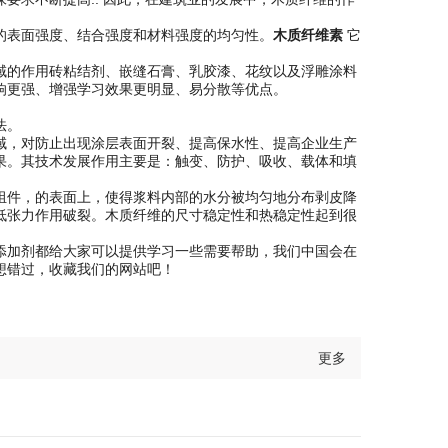
的表面强度、结合强度和材料强度的均匀性。
木质纤维素
它
域的作用砖粘结剂、嵌缝石膏、乳胶漆、花纹以及浮雕涂料
响更强、增强学习效果更明显、易分散等优点。
法。
域，对防止出现涂层表面开裂、提高保水性、提高企业生产
果。其技术发展作用主要是：触变、防护、吸收、载体和填
组件，的表面上，使得浆料内部的水分被均匀地分布剥皮降
低张力作用破裂。木质纤维的尺寸稳定性和热稳定性起到很
青添加剂都给大家可以提供学习一些需要帮助，我们中国会在
想错过，收藏我们的网站吧！
更多