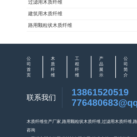
过滤用木质纤维
建筑用木质纤维
路用颗粒状木质纤维
公
木
工
产
公
司
质
程
品
司
首
纤
纤
展
简
页
维
维
示
介
13861520519
联系我们
776480683@q
木质纤维生产厂家,路用颗粒状木质纤维,过滤用木质纤维,
咨询